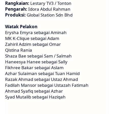
Rangkaian:
Lestary TV3 / Tonton
Pengarah:
Idora Abdul Rahman
Produksi:
Global Station Sdn Bhd
Watak Pelakon
Erysha Emyra sebagai Aminah
MK K-Clique sebagai Adam
Zahiril Adzim sebagai Omar
Qistina Rania
Shaza Bae sebagai Sam / Salmah
Haneesya Hanee sebagai Sally
Fikhree Bakar sebagai Aslam
Azhar Sulaiman sebagai Tuan Hamid
Razak Ahmad sebagai Ustaz Ahmad
Fadilah Mansor sebagai Ustazah Fatimah
Ahmad Syafiq sebagai Azhar
Syad Mutalib sebagai Haziqah