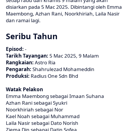
setiap rabu dan khamis 9 malam yang akan
disiarkan pada 5 Mac 2025. Dibintangi oleh Emma
Maembong, Azhan Rani, Noorkhiriah, Laila Nasir
dan ramai lagi.
Seribu Tahun
Episod:
-
Tarikh Tayangan:
5 Mac 2025, 9 Malam
Rangkaian:
Astro Ria
Pengarah:
Shahrulezad Mohameddin
Produksi:
Radius One Sdn Bhd
Watak Pelakon
Emma Maembong sebagai Imaan Suhana
Azhan Rani sebagai Syukri
Noorkhiriah sebagai Nor
Kael Noah sebagai Muhammad
Laila Nasir sebagai Dato Norish
Ziema Din sebagai Datin Sofea