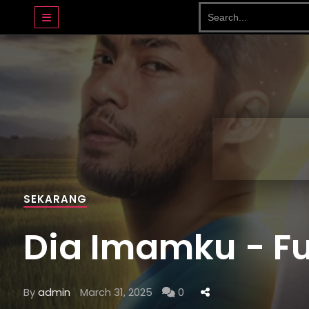
DRAMA BASAHJERUK
SEKARANG
Dia Imamku - Ful
By
admin
March 31, 2025
0