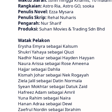
Waktu Siaran:
Isnin hingga Khamis, 10 malam
Rangkaian:
Astro Ria, Astro GO, sooka
Penulis Novel:
Ezza Mysara
Penulis Skrip:
Rehal Nuharis
Pengarah:
Nur Sharif
Produksi:
Suhan Movies & Trading Sdn Bhd
Watak Pelakon
Erysha Emyra sebagai Kalsum
Shukri Yahaya sebagai Qiuzi
Nadhir Nasar sebagai Hayden Hayyan
Naura Arissa sebagai Rose Ameena
Hajjar sebagai Dahlia
Kismah Johar sebagai Nek Rogayah
Ziela Jalil sebagai Datin Normala
Syean Mokhtar sebagai Datuk Zaid
Hafreez Adam sebagai Amril
Yuna Rahim sebagai Naira
Hanan Adraa sebagai Dewi
Zaefrul Nordin sebagai Ibrahim