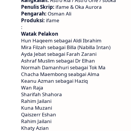
Rangkaian:
Astro Ria / Astro One / sooka
Penulis Skrip:
ifame & Oka Aurora
Pengarah:
Osman Ali
Produksi:
ifame
:
Watak Pelakon
Hun Haqeem sebagai Aldi Ibrahim
Mira Filzah sebagai Billa (Nabilla Intan)
Ayda Jebat sebagai Farah Zarani
Ashraf Muslim sebagai Dr Elhan
Normah Damanhuri sebagai Tok Ma
Chacha Maembong seabgai Alma
Keanu Azman sebagai Haziq
Wan Raja
Sharifah Shahora
Rahim Jailani
Kuna Muzani
Qaiszerr Eshan
Rahim Jailani
Khaty Azian