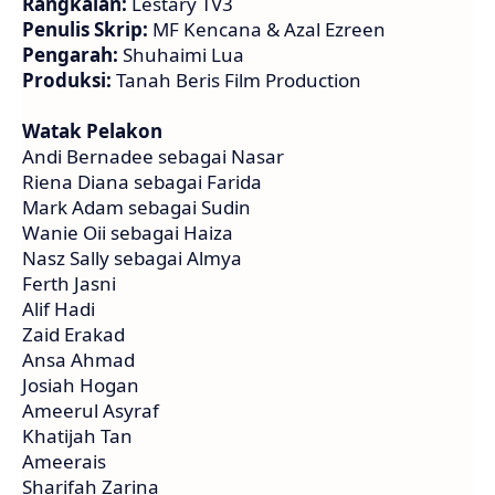
Rangkaian:
Lestary TV3
Penulis Skrip:
MF Kencana & Azal Ezreen
Pengarah:
Shuhaimi Lua
Produksi:
Tanah Beris Film Production
Watak Pelakon
Andi Bernadee sebagai Nasar
Riena Diana sebagai Farida
Mark Adam sebagai Sudin
Wanie Oii sebagai Haiza
Nasz Sally sebagai Almya
Ferth Jasni
Alif Hadi
Zaid Erakad
Ansa Ahmad
Josiah Hogan
Ameerul Asyraf
Khatijah Tan
Ameerais
Sharifah Zarina