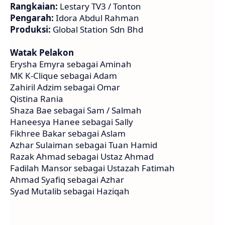
Rangkaian:
Lestary TV3 / Tonton
Pengarah:
Idora Abdul Rahman
Produksi:
Global Station Sdn Bhd
Watak Pelakon
Erysha Emyra sebagai Aminah
MK K-Clique sebagai Adam
Zahiril Adzim sebagai Omar
Qistina Rania
Shaza Bae sebagai Sam / Salmah
Haneesya Hanee sebagai Sally
Fikhree Bakar sebagai Aslam
Azhar Sulaiman sebagai Tuan Hamid
Razak Ahmad sebagai Ustaz Ahmad
Fadilah Mansor sebagai Ustazah Fatimah
Ahmad Syafiq sebagai Azhar
Syad Mutalib sebagai Haziqah