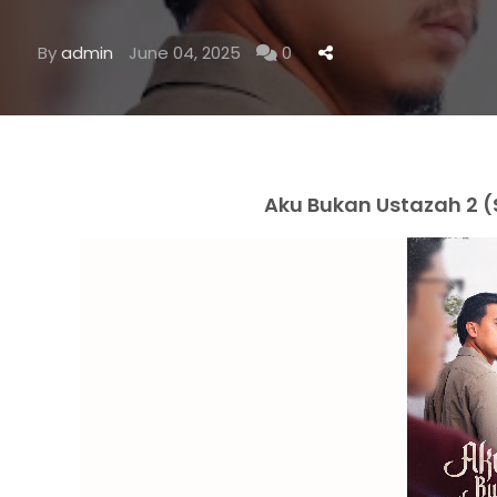
By
admin
June 04, 2025
0
Aku Bukan Ustazah 2 (S