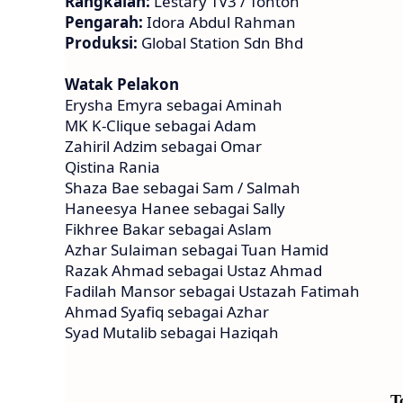
Rangkaian:
Lestary TV3 / Tonton
Pengarah:
Idora Abdul Rahman
Produksi:
Global Station Sdn Bhd
Watak Pelakon
Erysha Emyra sebagai Aminah
MK K-Clique sebagai Adam
Zahiril Adzim sebagai Omar
Qistina Rania
Shaza Bae sebagai Sam / Salmah
Haneesya Hanee sebagai Sally
Fikhree Bakar sebagai Aslam
Azhar Sulaiman sebagai Tuan Hamid
Razak Ahmad sebagai Ustaz Ahmad
Fadilah Mansor sebagai Ustazah Fatimah
Ahmad Syafiq sebagai Azhar
Syad Mutalib sebagai Haziqah
T