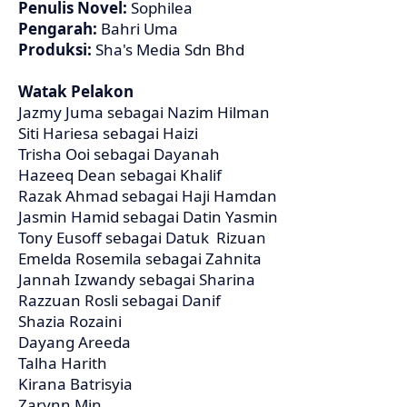
Penulis Novel:
Sophilea
Pengarah:
Bahri Uma
Produksi:
Sha's Media Sdn Bhd
Watak Pelakon
Jazmy Juma sebagai Nazim Hilman
Siti Hariesa sebagai Haizi
Trisha Ooi sebagai Dayanah
Hazeeq Dean sebagai Khalif
Razak Ahmad sebagai Haji Hamdan
Jasmin Hamid sebagai Datin Yasmin
Tony Eusoff sebagai Datuk Rizuan
Emelda Rosemila sebagai Zahnita
Jannah Izwandy sebagai Sharina
Razzuan Rosli sebagai Danif
Shazia Rozaini
Dayang Areeda
Talha Harith
Kirana Batrisyia
Zarynn Min