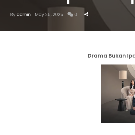
By
admin
May 25, 2025
0
Drama Bukan Ipar