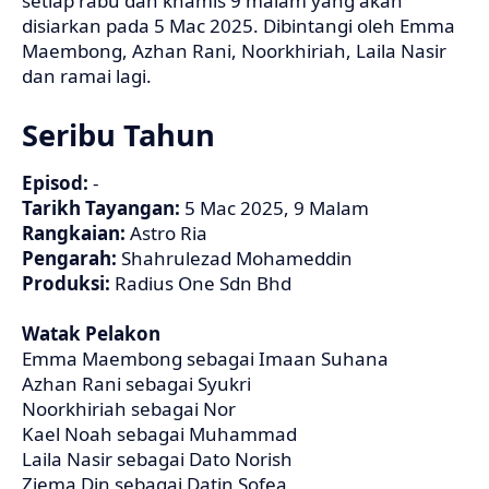
setiap rabu dan khamis 9 malam yang akan
disiarkan pada 5 Mac 2025. Dibintangi oleh Emma
Maembong, Azhan Rani, Noorkhiriah, Laila Nasir
dan ramai lagi.
Seribu Tahun
Episod:
-
Tarikh Tayangan:
5 Mac 2025, 9 Malam
Rangkaian:
Astro Ria
Pengarah:
Shahrulezad Mohameddin
Produksi:
Radius One Sdn Bhd
Watak Pelakon
Emma Maembong sebagai Imaan Suhana
Azhan Rani sebagai Syukri
Noorkhiriah sebagai Nor
Kael Noah sebagai Muhammad
Laila Nasir sebagai Dato Norish
Ziema Din sebagai Datin Sofea