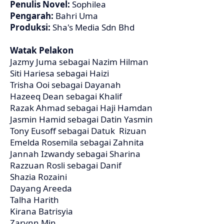
Penulis Novel:
Sophilea
Pengarah:
Bahri Uma
Produksi:
Sha's Media Sdn Bhd
Watak Pelakon
Jazmy Juma sebagai Nazim Hilman
Siti Hariesa sebagai Haizi
Trisha Ooi sebagai Dayanah
Hazeeq Dean sebagai Khalif
Razak Ahmad sebagai Haji Hamdan
Jasmin Hamid sebagai Datin Yasmin
Tony Eusoff sebagai Datuk Rizuan
Emelda Rosemila sebagai Zahnita
Jannah Izwandy sebagai Sharina
Razzuan Rosli sebagai Danif
Shazia Rozaini
Dayang Areeda
Talha Harith
Kirana Batrisyia
Zarynn Min