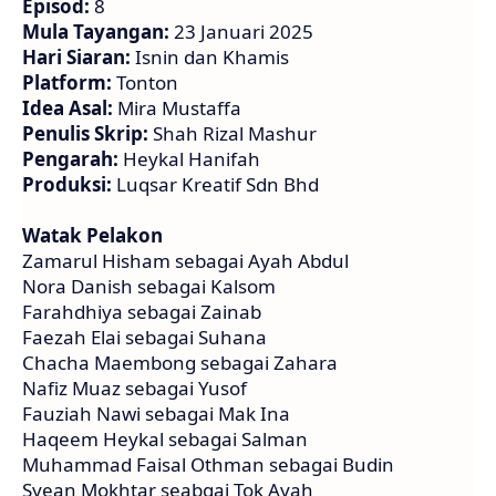
Episod:
8
Mula Tayangan:
23 Januari 2025
Hari Siaran:
Isnin dan Khamis
Platform:
Tonton
Idea Asal:
Mira Mustaffa
Penulis Skrip:
Shah Rizal Mashur
Pengarah:
Heykal Hanifah
Produksi:
Luqsar Kreatif Sdn Bhd
Watak Pelakon
Zamarul Hisham sebagai Ayah Abdul
Nora Danish sebagai Kalsom
Farahdhiya sebagai Zainab
Faezah Elai sebagai Suhana
Chacha Maembong sebagai Zahara
Nafiz Muaz sebagai Yusof
Fauziah Nawi sebagai Mak Ina
Haqeem Heykal sebagai Salman
Muhammad Faisal Othman sebagai Budin
Syean Mokhtar seabgai Tok Ayah