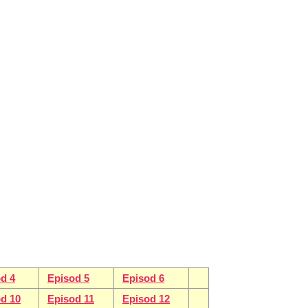
d 4
Episod 5
Episod 6
d 10
Episod 11
Episod 12