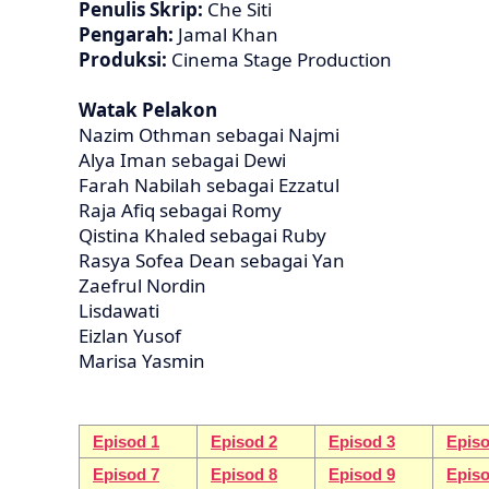
Penulis Skrip:
Che Siti
Pengarah:
Jamal Khan
Produksi:
Cinema Stage Production
Watak Pelakon
Nazim Othman sebagai Najmi
Alya Iman sebagai Dewi
Farah Nabilah sebagai Ezzatul
Raja Afiq sebagai Romy
Qistina Khaled sebagai Ruby
Rasya Sofea Dean sebagai Yan
Zaefrul Nordin
Lisdawati
Eizlan Yusof
Marisa Yasmin
Episod 1
Episod 2
Episod 3
Episo
Episod 7
Episod 8
Episod 9
Episo