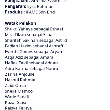
Rangkaian:
Astro Ria / Astro GO
Pengarah:
Eyra Rahman
Produksi:
iFAME Sdn Bhd
Watak Pelakon
Shukri Yahaya sebagai Eshaal
Mira Filzah sebagai Elina
Sharifah Sakinah sebagai Astrid
Fadlan Hazim sebagai Ashraff
Evertts Gomes sebagai Aryan
Azqa Aziz sebagai Amara
Nafiez Zaidi sebagai Adnan
Atira Karma sebagai Naura
Zarina Anjoulie
Hasnul Rahmat
Zaidi Omar
Sheila Mambo
Watie Sadali
Kazar Saisi
Raisya Felisya