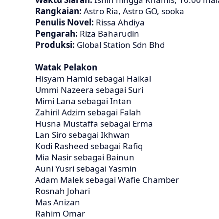
Rangkaian:
Astro Ria, Astro GO, sooka
Penulis Novel:
Rissa Ahdiya
Pengarah:
Riza Baharudin
Produksi:
Global Station Sdn Bhd
Watak Pelakon
Hisyam Hamid sebagai Haikal
Ummi Nazeera sebagai Suri
Mimi Lana sebagai Intan
Zahiril Adzim sebagai Falah
Husna Mustaffa sebagai Erma
Lan Siro sebagai Ikhwan
Kodi Rasheed sebagai Rafiq
Mia Nasir sebagai Bainun
Auni Yusri sebagai Yasmin
Adam Malek sebagai Wafie Chamber
Rosnah Johari
Mas Anizan
Rahim Omar