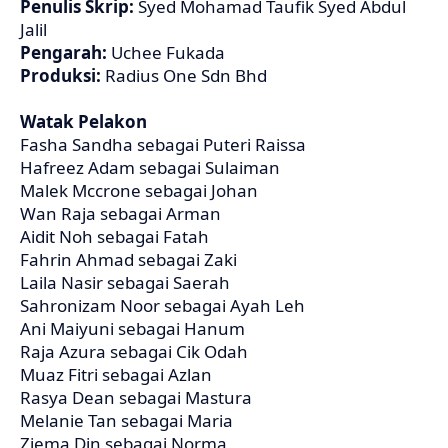
Penulis Skrip:
Syed Mohamad Taufik Syed Abdul
Jalil
Pengarah:
Uchee Fukada
Produksi:
Radius One Sdn Bhd
Watak Pelakon
Fasha Sandha sebagai Puteri Raissa
Hafreez Adam sebagai Sulaiman
Malek Mccrone sebagai Johan
Wan Raja sebagai Arman
Aidit Noh sebagai Fatah
Fahrin Ahmad sebagai Zaki
Laila Nasir sebagai Saerah
Sahronizam Noor sebagai Ayah Leh
Ani Maiyuni sebagai Hanum
Raja Azura sebagai Cik Odah
Muaz Fitri sebagai Azlan
Rasya Dean sebagai Mastura
Melanie Tan sebagai Maria
Ziema Din sebagai Norma