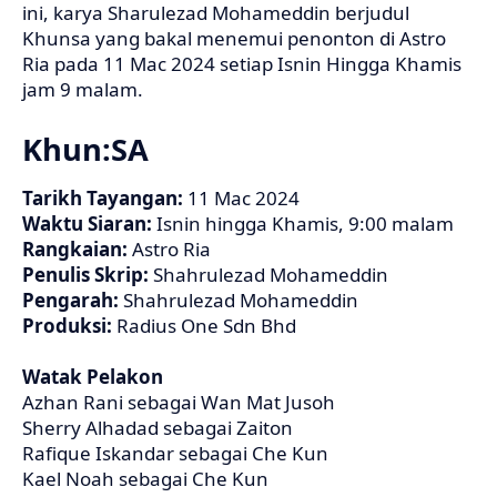
ini, karya Sharulezad Mohameddin berjudul
Khunsa yang bakal menemui penonton di Astro
Ria pada 11 Mac 2024 setiap Isnin Hingga Khamis
jam 9 malam.
Khun:SA
Tarikh Tayangan:
11 Mac 2024
Waktu Siaran:
Isnin hingga Khamis, 9:00 malam
Rangkaian:
Astro Ria
Penulis Skrip:
Shahrulezad Mohameddin
Pengarah:
Shahrulezad Mohameddin
Produksi:
Radius One Sdn Bhd
Watak Pelakon
Azhan Rani sebagai Wan Mat Jusoh
Sherry Alhadad sebagai Zaiton
Rafique Iskandar sebagai Che Kun
Kael Noah sebagai Che Kun