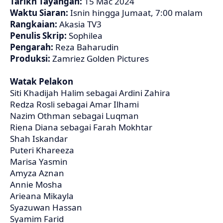
Tarikh Tayangan:
15 Mac 2024
Waktu Siaran:
Isnin hingga Jumaat, 7:00 malam
Rangkaian:
Akasia TV3
Penulis Skrip:
Sophilea
Pengarah:
Reza Baharudin
Produksi:
Zamriez Golden Pictures
Watak Pelakon
Siti Khadijah Halim sebagai Ardini Zahira
Redza Rosli sebagai Amar Ilhami
Nazim Othman sebagai Luqman
Riena Diana sebagai Farah Mokhtar
Shah Iskandar
Puteri Khareeza
Marisa Yasmin
Amyza Aznan
Annie Mosha
Arieana Mikayla
Syazuwan Hassan
Syamim Farid