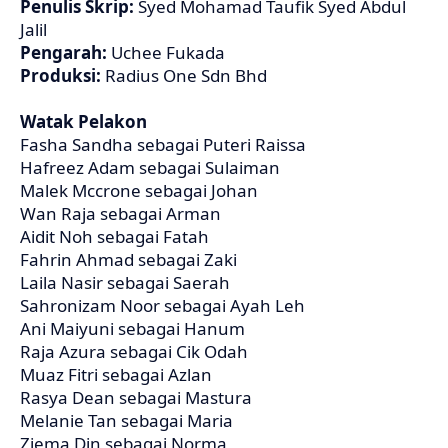
Penulis Skrip:
Syed Mohamad Taufik Syed Abdul
Jalil
Pengarah:
Uchee Fukada
Produksi:
Radius One Sdn Bhd
Watak Pelakon
Fasha Sandha sebagai Puteri Raissa
Hafreez Adam sebagai Sulaiman
Malek Mccrone sebagai Johan
Wan Raja sebagai Arman
Aidit Noh sebagai Fatah
Fahrin Ahmad sebagai Zaki
Laila Nasir sebagai Saerah
Sahronizam Noor sebagai Ayah Leh
Ani Maiyuni sebagai Hanum
Raja Azura sebagai Cik Odah
Muaz Fitri sebagai Azlan
Rasya Dean sebagai Mastura
Melanie Tan sebagai Maria
Ziema Din sebagai Norma