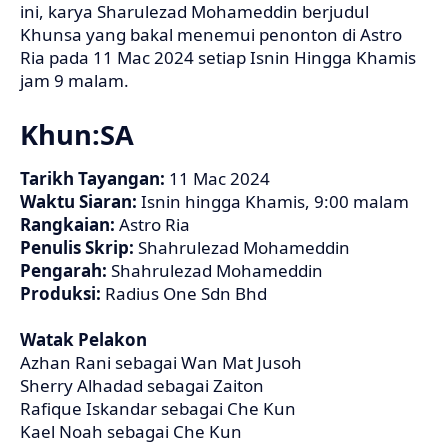
ini, karya Sharulezad Mohameddin berjudul
Khunsa yang bakal menemui penonton di Astro
Ria pada 11 Mac 2024 setiap Isnin Hingga Khamis
jam 9 malam.
Khun:SA
Tarikh Tayangan:
11 Mac 2024
Waktu Siaran:
Isnin hingga Khamis, 9:00 malam
Rangkaian:
Astro Ria
Penulis Skrip:
Shahrulezad Mohameddin
Pengarah:
Shahrulezad Mohameddin
Produksi:
Radius One Sdn Bhd
Watak Pelakon
Azhan Rani sebagai Wan Mat Jusoh
Sherry Alhadad sebagai Zaiton
Rafique Iskandar sebagai Che Kun
Kael Noah sebagai Che Kun