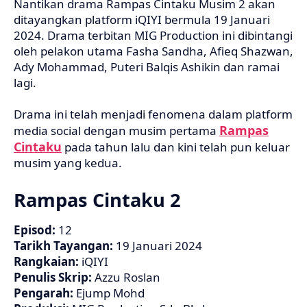
Nantikan drama Rampas Cintaku Musim 2 akan
ditayangkan platform iQIYI bermula 19 Januari
2024. Drama terbitan MIG Production ini dibintangi
oleh pelakon utama Fasha Sandha, Afieq Shazwan,
Ady Mohammad, Puteri Balqis Ashikin dan ramai
lagi.
Drama ini telah menjadi fenomena dalam platform
Rampas
media social dengan musim pertama
Cintaku
pada tahun lalu dan kini telah pun keluar
musim yang kedua.
Rampas Cintaku 2
Episod:
12
Tarikh Tayangan:
19 Januari 2024
Rangkaian:
iQIYI
Penulis Skrip:
Azzu Roslan
Pengarah:
Ejump Mohd